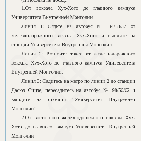
1.
От
вокзала
Хух-Хото до
главного кампуса
Университета Внутренней Монголии
Линия 1: Сядьте на автобус № 34/18/37 от
железнодорожного вокзала Хух-Хото и
выйдите
на
станции Университета Внутренней Монголии
.
Линия 2: Возьмите такси от железнодорожного
вокзала Хух-Хото до
главного кампуса
Университета
Внутренней Монголии
.
Линия 3:
Садитесь
на метро
по
линии 2 до станции
Дасюэ Сицзе
, перес
адитесь
на автобус № 98/56/62 и
выйдите
на станции
“
Университет Внутренней
Монголии
”.
2.
От
в
осточного железнодорожного вокзала Хух-
Хото до
главного кампуса
Университета Внутренней
Монголии