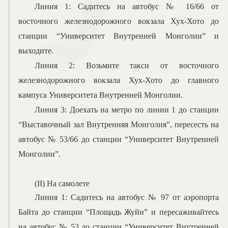
Линия 1: Садитесь на автобус № 16/66 от
в
осточного железнодорожного вокзала Хух-Хото до
станции
“
Университет Внутренней Монголии
”
и
выходите.
Линия 2: Возьмите такси от
в
осточного
железнодорожного вокзала Хух-Хото до
главного
кампуса
Университета Внутренней Монголии.
Линия 3: Доехать на метро по линии 1 до
станции
“В
ыставочн
ый
зал Внутренняя Монголия
”
, пересесть на
автобус № 53/66 до станции
“
Университет Внутренней
Монголии
”
.
(II)
Н
а самолет
е
Линия 1: Садитесь на автобус № 97 от аэропорта
Байта до станции
“
Площадь Жуйи
”
и пересаживайтесь
на автобус № 53 до станции
“
Университет Внутренней