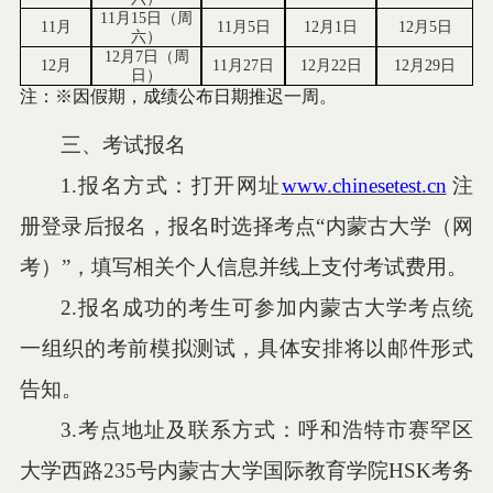
11
月
1
5
日（周
11
月
11
月
5
日
12
月
1
日
1
2
月
5
日
六）
12
月
7
日（周
12
月
11
月
2
7
日
12
月
22
日
12
月
29
日
日）
注：
※
因假期，成绩公布日期推迟一周。
三、考试报名
1.
报名方式：打开网址
www.chinesetest.cn
注
册登录后报名，报名时选择考点
“内蒙古大学（网
考）”，填写相关个人信息并线上支付考试费用。
2.
报名成功的考生可参加内蒙古大学考点统
一组织的考前模拟测试，具体安排将以邮件形式
告知。
3.
考点地址及联系方式：呼和浩特市赛罕区
大学西路
2
35
号内蒙古大学国际教育学院
HSK
考务