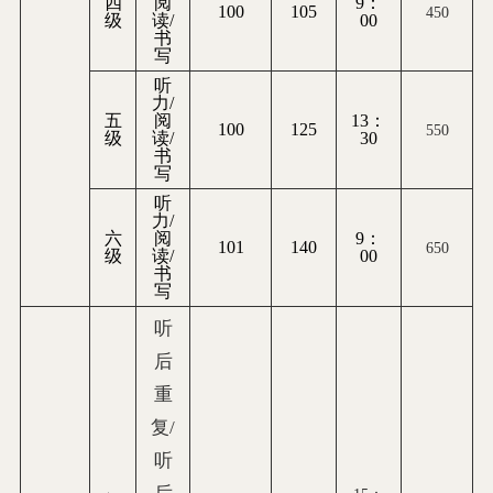
四
阅
9
：
100
105
450
级
读/
00
书
写
听
力/
五
阅
13
：
100
125
550
级
读/
30
书
写
听
力/
六
阅
9
：
101
140
650
级
读/
00
书
写
听
后
重
复/
听