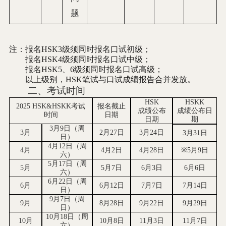
题
注：报名
HSK3
级须同时报名口试初级；
报名
HSK4
级须同时报名口试中级；
报名
HSK5
、
6
级须同时报名口试高级；
以上级别，
HSK
笔试与口试成绩报告合并发放。
二、考试时间
HSK
HSKK
202
5
HSK&HSKK
考试
报名截止
成绩公布
成绩公布日
时间
日期
日期
期
3
月
9
日（周
3
月
2
月
27
日
3
月
24
日
3
月
31
日
日）
4
月
12
日（周
4
月
4
月
2
日
4
月
28
日
※
5
月
9
日
六）
5
月
17
日（周
5
月
5
月
7
日
6
月
3
日
6
月
6
日
六）
6
月
22
日（周
6
月
6
月
12
日
7
月
7
日
7
月
14
日
日）
9
月
7
日（周
9
月
8
月
2
8
日
9
月
2
2
日
9
月
29
日
日）
10
月
1
8
日（周
10
月
10
月
8
日
11
月
3
日
11
月
7
日
六）