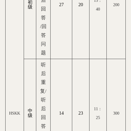
后
15
：
初
27
20
200
级
回
40
答
/回
答
问
题
听
后
重
复/
听
后
11
：
中
14
23
HSKK
300
级
回
25
答