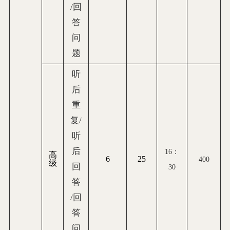
/回
答
问
题
听
后
重
复/
听
后
16
：
高
6
25
400
级
回
30
答
/回
答
问