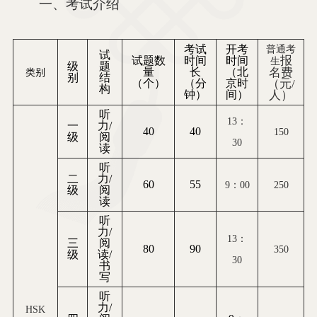
一、
考试
介绍
考试
开考
普通考
试
报
试题数
时间
时间
生
级
题
量
长
（北
名费
类别
别
结
（个）
（分
京时
（元
/
构
钟）
间）
人）
听
13
：
一
力/
40
40
150
级
阅
30
读
听
二
力/
60
55
9
：
00
250
级
阅
读
听
力/
13
：
三
阅
80
90
350
级
读/
30
书
写
听
力/
HSK