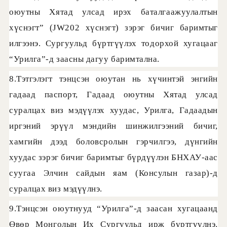
оюутны Хятад улсад ирэх баталгаажуулалтын
хүснэгт” (JW202 хүснэгт) зэрэг бичиг баримтыг
илгээнэ. Сургуульд бүртгүүлэх тодорхой хугацааг
“Урилга”-д заасны дагуу баримтална.
8.Тэтгэлэгт тэнцсэн оюутан нь хүчинтэй энгийн
гадаад паспорт, Гадаад оюутны Хятад улсад
суралцах виз мэдүүлэх хуудас, Урилга, Гадаадын
иргэний эрүүл мэндийн шинжилгээний бичиг,
хамгийн дээд боловсролын гэрчилгээ, дүнгийн
хуудас зэрэг бичиг баримтыг бүрдүүлэн БНХАУ-аас
суугаа Элчин сайдын яам (Консулын газар)-д
суралцах виз мэдүүлнэ.
9.Тэнцсэн оюутнууд “Урилга”-д заасан хугацаанд
Өвөр Монголын Их Сургуульд ирж бүртгүүлнэ.