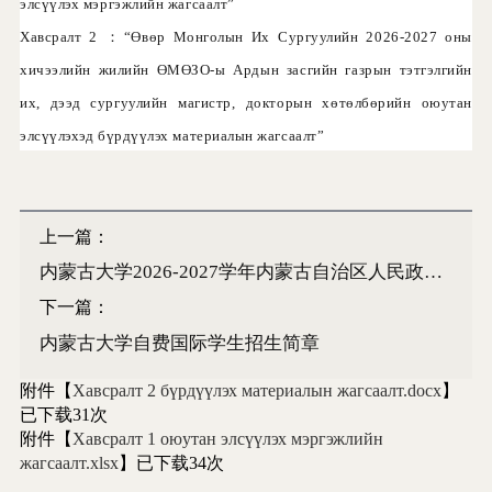
элсүүлэх мэргэжлийн жагсаалт”
Хавсралт 2 ：“Өвөр Монголын Их Сургуулийн 2026-2027 оны
хичээлийн жилийн ӨМӨЗО-ы Ардын засгийн газрын тэтгэлгийн
их, дээд сургуулийн магистр, докторын хөтөлбөрийн оюутан
элсүүлэхэд бүрдүүлэх материалын жагсаалт”
上一篇：
内蒙古大学2026-2027学年内蒙古自治区人民政府奖学金高校研究生项目招生简章
下一篇：
内蒙古大学自费国际学生招生简章
附件【
Хавсралт 2 бүрдүүлэх материалын жагсаалт.docx
】
已下载
31
次
附件【
Хавсралт 1 оюутан элсүүлэх мэргэжлийн
жагсаалт.xlsx
】已下载
34
次