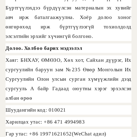
Бүртгүүлэхдээ бүрдүүлсэн материалын эх хувийг
авч ирж баталгаажуулна. Хоёр долоо хоног
өнгөрөхөд ирж бүртгүүлээгүй тохиолдолд
элсэлтийн эрхийг хүчингүй болгоно.
Долоо. Холбоо барих мэдээлэл
Хаяг
: БНХАУ, ӨМӨЗО, Хөх хот, Сайхан дүүрэг, Их
сургуулийн баруун зам №235 Өвөр Монголын Их
Сургуулийн Олон улсын сурган хүмүүжлийн дээд
сургууль А байр Гадаад оюутны хэрэг эрхэлсэн
албан өрөө
Шуудангийн код: 010021
Харилцах утас: +86 471 4994983
Гар утас: +86 19971621652(WeChat адил)