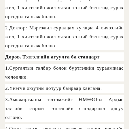
жил, 1 хичээлийн жил хятад хэлний бэлтгэлд сурах
өргөдөл гаргаж болно.
2.Доктор: Мэргэжил суралцах хугацаа 4 хичээлийн
жил, 1 хичээлийн жил хятад хэлний бэлтгэлд сурах
өргөдөл гаргаж болно.
Дөрөв. Тэтгэлгийн агуулга ба стандарт
1.Сургалтын төлбөр болон бүртгэлийн хураамжаас
чөлөөлнө.
2.Үнэгүй оюутны дотуур байраар хангана.
3.Амьжиргааны тэтгэмжийг ӨМӨЗО-ы Ардын
засгийн газрын тэтгэлгийн стандартын дагуу
олгоно.
4.Олон улсын оюутны нэгдсэн эрүүл мэндийн