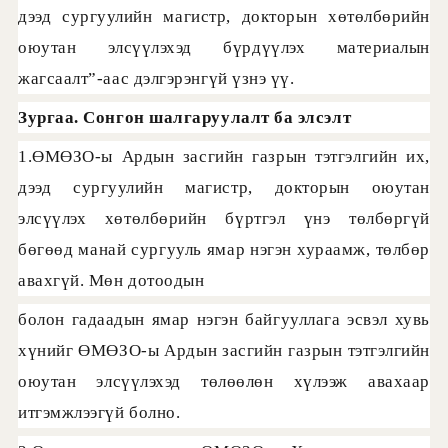
дээд сургуулийн магистр, докторын хөтөлбөрийн
оюутан элсүүлэхэд бүрдүүлэх материалын
жагсаалт”-аас дэлгэрэнгүй үзнэ үү.
Зургаа. Сонгон шалгаруулалт ба элсэлт
1.ӨМӨЗО-ы Ардын засгийн газрын тэтгэлгийн их,
дээд сургуулийн магистр, докторын оюутан
элсүүлэх хөтөлбөрийн бүртгэл үнэ төлбөргүй
бөгөөд манай сургууль ямар нэгэн хураамж, төлбөр
авахгүй. Мөн дотоодын
болон гадаадын ямар нэгэн байгууллага эсвэл хувь
хүнийг ӨМӨЗО-ы Ардын засгийн газрын тэтгэлгийн
оюутан элсүүлэхэд төлөөлөн хүлээж авахаар
итгэмжлээгүй болно.