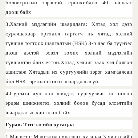
боловсролын зэрэгтэй, ерөнхийдөө 40 наснаас
доош байх
3.Хэлний мэдлэгийн шаардлага: Хятад хэл дээр
суралцахаар өргөдөл гаргагч нь хятад хэлний
түвшин тогтоох шалгалтын (HSK) 3-р дэс ба түүнээс
дээш дэстэй эсвэл зохих хэлний мэдлэгийн
түвшинтэй байх ёстой.Хятад хэлийг заах хэл болгон
ашиглаж Хятадын их сургуулийн зэрэг хамгаалсан
бол HSK гэрчилгээ өгөх шаардлагагүй.
4.Сурлага дүн онц шилдэг, сургуулиас тогтоосон
эрдэм шинжилгээ, хэлний болон бусад элсэлтийн
шаардлагыг хангасан байх
Гурав. Тэтгэлгийн хугацаа
1.Магистр: Мэргэжил суралцах хугацаа 3 хичээлийн