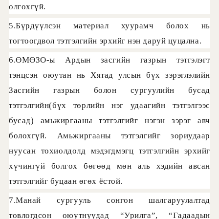
олгохгүй.
5.Бүрдүүлсэн материал хуурамч болох нь
тогтоогдвол тэтгэлгийн эрхийг нэн даруй цуцална.
6.ӨМӨЗО-ы Ардын засгийн газрын тэтгэлэгт
тэнцсэн оюутан нь Хятад улсын бүх зэрэглэлийн
Засгийн газрын болон сургуулийн бусад
тэтгэлгийн(бүх төрлийн нэг удаагийн тэтгэлгээс
бусад) амьжиргааны тэтгэлгийг нэгэн зэрэг авч
болохгүй. Амьжиргааны тэтгэлгийг зориудаар
нуусан тохиолдолд мэдэгдмэгц тэтгэлгийн эрхийг
хүчингүй болгох бөгөөд мөн аль хэдийн авсан
тэтгэлгийг буцаан өгөх ёстой.
7.Манай сургууль сонгон шалгаруулалтад
товлогдсон оюутнуудад “Урилга”, “Гадаадын