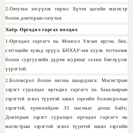
2.Оюутан элсүүлэх төрөл: Бүтэн цагийн магистр
болон докторын оюутан
Хоёр. Өргөдөл гаргах нөхцөл
1.Өргөдөл гаргагч нь Монгол Улсын иргэн, бие,
сэтгэцийн хувьд эрүүл, БНХАУ-ын хууль тогтоомж
болон сургуулийн дүрэм журмыг сахин биелүүлэх
үүрэгтэй.
2.Боловсрол болон насны шаардлага: Магистрын
зэрэгт суралцах өргөдөл гаргагч нь бакалаврын
зэрэгтэй эсвэл түүнтэй ижил зэргийн боловсролын
зэрэгтэй, ерөнхийдөө 35 наснаас доош байх;
Докторын зэрэгт суралцах өргөдөл гаргагч нь
магистрын зэрэгтэй эсвэл түүнтэй ижил зэргийн