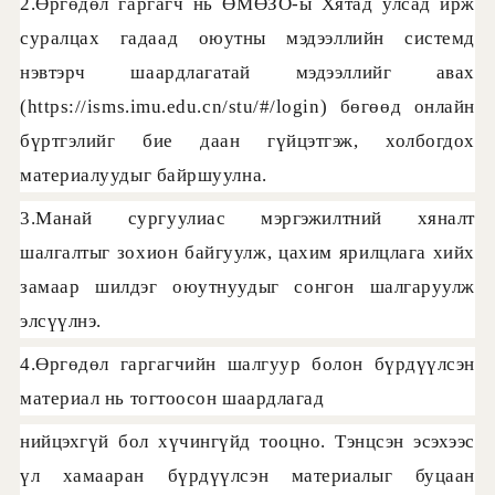
2.Өргөдөл гаргагч нь ӨМӨЗО-ы Хятад улсад ирж
суралцах гадаад оюутны мэдээллийн системд
нэвтэрч шаардлагатай мэдээллийг авах
(https://isms.imu.edu.cn/stu/#/login) бөгөөд онлайн
бүртгэлийг бие даан гүйцэтгэж, холбогдох
материалуудыг байршуулна.
3.Манай сургуулиас мэргэжилтний хяналт
шалгалтыг зохион байгуулж, цахим ярилцлага хийх
замаар шилдэг оюутнуудыг сонгон шалгаруулж
элсүүлнэ.
4.Өргөдөл гаргагчийн шалгуур болон бүрдүүлсэн
материал нь тогтоосон шаардлагад
нийцэхгүй бол хүчингүйд тооцно. Тэнцсэн эсэхээс
үл хамааран бүрдүүлсэн материалыг буцаан