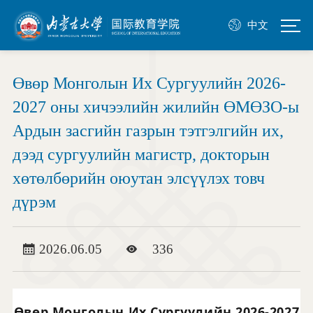
中文
Өвөр Монголын Их Сургуулийн 2026-
2027 оны хичээлийн жилийн ӨМӨЗО-ы
Ардын засгийн газрын тэтгэлгийн их,
дээд сургуулийн магистр, докторын
хөтөлбөрийн оюутан элсүүлэх товч
дүрэм
2026.06.05
336
Өвөр Монголын Их Сургуулийн 2026-2027