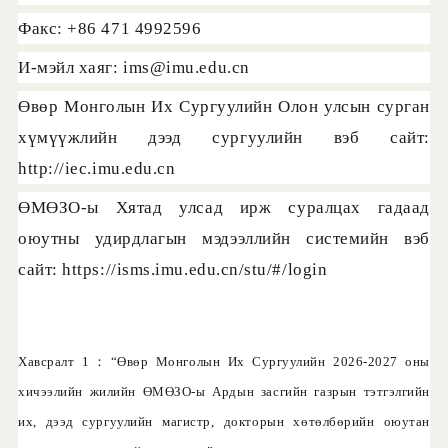
Факс: +86 471 4992596
И-мэйл хаяг: ims@imu.edu.cn
Өвөр Монголын Их Сургуулийн Олон улсын сурган
хүмүүжлийн дээд сургуулийн вэб сайт:
http://iec.imu.edu.cn
ӨМӨЗО-ы Хятад улсад ирж суралцах гадаад
оюутны удирдлагын мэдээллийн системийн вэб
сайт: https://isms.imu.edu.cn/stu/#/login
Хавсралт 1：“Өвөр Монголын Их Сургуулийн 2026-2027 оны
хичээлийн жилийн ӨМӨЗО-ы Ардын засгийн газрын тэтгэлгийн
их, дээд сургуулийн магистр, докторын хөтөлбөрийн оюутан