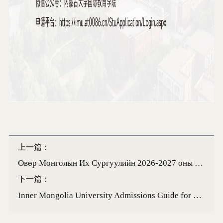
上一篇：
Өвөр Монголын Их Сургуулийн 2026-2027 оны хичээлийн жилийн ӨМӨЗО-ы Ардын засгийн газрын тэтгэлгийн их, дээд сургуулийн магистр, докторын хөтөлбөрийн оюутан элсүүлэх товч дүрэм
下一篇：
Inner Mongolia University Admissions Guide for Self-Financed International Students