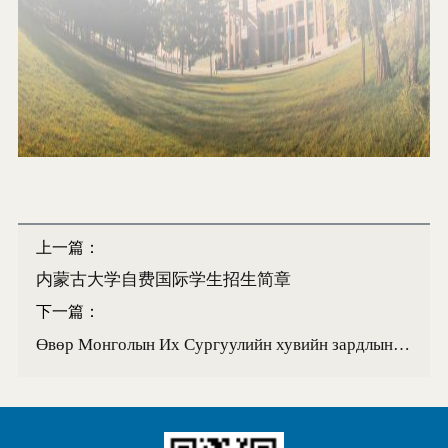
上一篇：
内蒙古大学自费国际学生招生简章
下一篇：
Өвөр Монголын Их Сургуулийн хувийн зардлын олон улсын оюутан элсүүлэх товч дүрэм